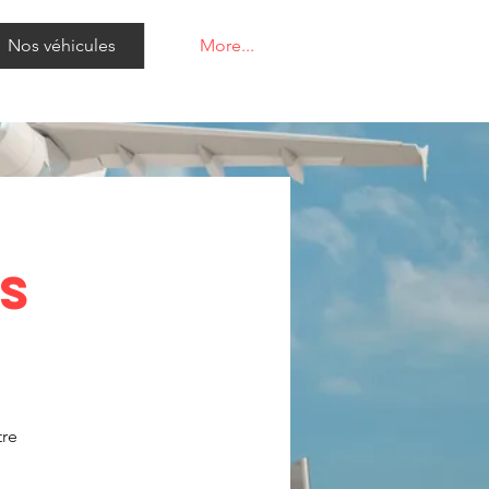
Nos véhicules
More...
s
tre