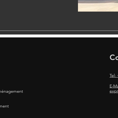
Co
Tel:
E-Ma
exp
déménagement
ement