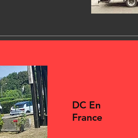
DC E
n
France