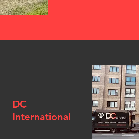
DC
International