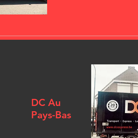
DC Au
Pays-Bas