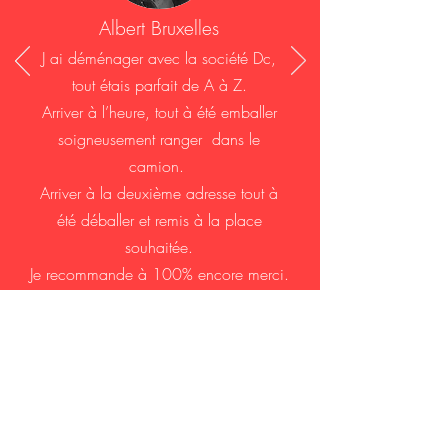
Albert Bruxelles
J ai déménager avec la société Dc,
tout étais parfait de A à Z.
Arriver à l’heure, tout à été emballer
Êtes-vous intéressé par
soigneusement ranger dans le
nos services?
camion.
Arriver à la deuxième adresse tout à
Contactez nous !
été déballer et remis à la place
souhaitée.
Je recommande à 100% encore merci.