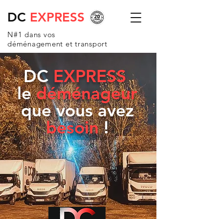
DC
EXPRESS
N#1 dans vos
déménagement et transport
DC
EXPRESS
le
déménageur
que vous avez
besoin
!