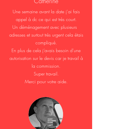
Catherine
Une semaine avant la date j'ai fais
appel à dc ce qui est très court.
Un déménagement avec plusieurs
adresses et surtout très urgent cela étais
compliqué.
En plus de cela j’avais besoin d’une
autorisation sur le devis car je travail à
la commission.
Super travail.
Merci pour votre aide.